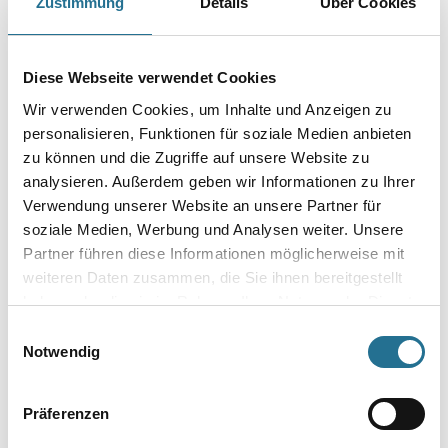
Zustimmung
Details
Über Cookies
Produkteigenschaft
- Mit Aktiv-Sauerstoff
- Geruchsneutral
Diese Webseite verwendet Cookies
- Gelformel für lange Einwirkzeit
- Biozidprodukte vorsichtig verwenden
Wir verwenden Cookies, um Inhalte und Anzeigen zu
- Vor Gebrauch stets Etikett und Produktinformation lesen
personalisieren, Funktionen für soziale Medien anbieten
zu können und die Zugriffe auf unsere Website zu
Verarbeitungszeit
analysieren. Außerdem geben wir Informationen zu Ihrer
- Einwirkzeit: ca. 30 - 60 Minuten
Verwendung unserer Website an unsere Partner für
soziale Medien, Werbung und Analysen weiter. Unsere
Achtung
Partner führen diese Informationen möglicherweise mit
weiteren Daten zusammen, die Sie ihnen bereitgestellt
haben oder die sie im Rahmen Ihrer Nutzung der Dienste
gesammelt haben.
Einwilligungsauswahl
Notwendig
ZUSATZINFOS
GEFAHRENHINWEISE
Präferenzen