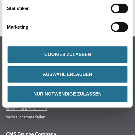
DATENBLÄTTER
Statistiken
SPEZIFIKATIONEN
Marketing
Online-Shop
COOKIES ZULASSEN
Farbe
WDV-Systeme
Trockenbau
AUSWAHL ERLAUBEN
Putze- und Spachtelmassen
Bodenbeläge
NUR NOTWENDIGE ZULASSEN
Wand- & Deckenbeläge
Werkzeug & Maschinen
Verbrauchsmaterialien
CMS Gruppe Company