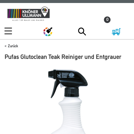
Zum
Zum
Inhalt
Navigationsmenü
0
springen
springen
Zurück
Pufas Glutoclean Teak Reiniger und Entgrauer