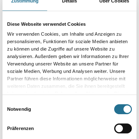
Zustimmung
Details
Über Cookies
Gebinde
Diese Webseite verwendet Cookies
Wir verwenden Cookies, um Inhalte und Anzeigen zu
personalisieren, Funktionen für soziale Medien anbieten
zu können und die Zugriffe auf unsere Website zu
analysieren. Außerdem geben wir Informationen zu Ihrer
Umrechnungsfaktoren
Verwendung unserer Website an unsere Partner für
soziale Medien, Werbung und Analysen weiter. Unsere
Partner führen diese Informationen möglicherweise mit
weiteren Daten zusammen, die Sie ihnen bereitgestellt
haben oder die sie im Rahmen Ihrer Nutzung der Dienste
gesammelt haben.
Einwilligungsauswahl
Notwendig
Präferenzen
PRODUKTEIGENSCHAFTEN