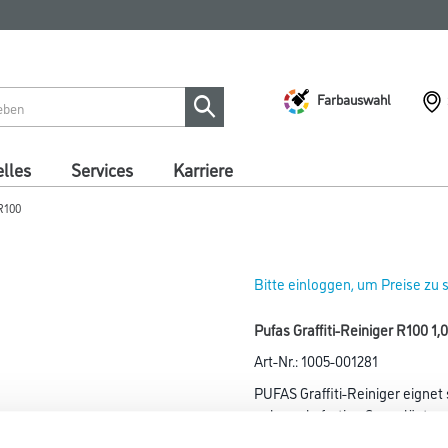
Farbauswahl
lles
Services
Karriere
 R100
Bitte einloggen, um Preise zu
Pufas Graffiti-Reiniger R100 1,
Art-Nr.:
1005-001281
PUFAS Graffiti-Reiniger eignet
gebrauchsfertige Spray löst
Sprühlacke, Farben sowie Filzs