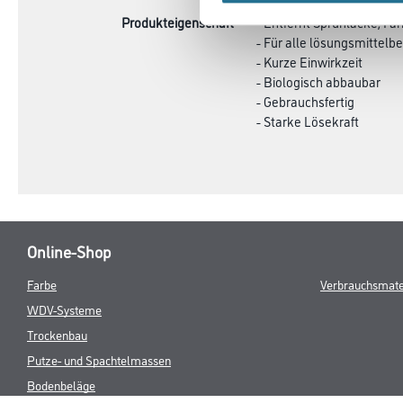
Produkteigenschaft
- Entfernt Sprühlacke, Far
- Für alle lösungsmittel
- Kurze Einwirkzeit
- Biologisch abbaubar
- Gebrauchsfertig
- Starke Lösekraft
Online-Shop
Farbe
Verbrauchsmate
WDV-Systeme
Trockenbau
Putze- und Spachtelmassen
Bodenbeläge