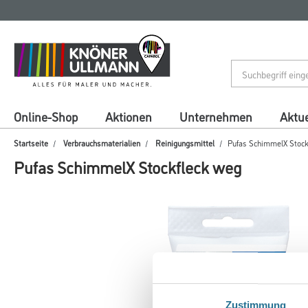
Zum
Zum
Inhalt
Navigationsmenü
springen
springen
Online-Shop
Aktionen
Unternehmen
Aktue
Startseite
Verbrauchsmaterialien
Reinigungsmittel
Pufas SchimmelX Stock
Pufas SchimmelX Stockfleck weg
Zustimmung