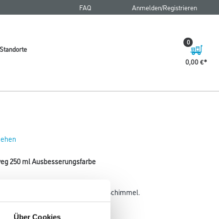
FAQ
Anmelden/Registrieren
0
Standorte
0,00 €
 sehen
weg 250 ml Ausbesserungsfarbe
Filmschutz gegen Stockflecken und Schimmel.
Gebinde
Über Cookies