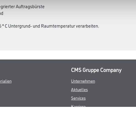
egrierter Auftragsbürste
nd
 5 ° C Untergrund- und Raumtemperatur verarbeiten.
CMS Gruppe Company
rialien
Unternehmen
Aktuelles
Services
Karriere
FAQ