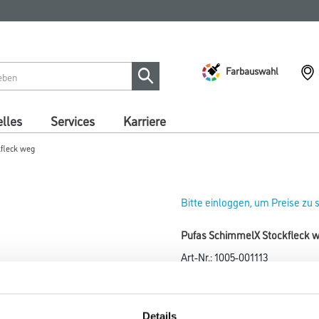
Farbauswahl
lles
Services
Karriere
fleck weg
Bitte einloggen, um Preise zu
Pufas SchimmelX Stockfleck 
Art-Nr.:
1005-001113
Spezialanstrich mit Langzeit-
Farbtonbezeichnung
Details