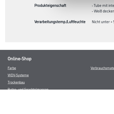
Produkteigenschaft
- Tube mit int
- Weiß decke
Verarbeitungstemp./Luftfeuchte
Nicht unter +
Online-Shop
Farbe
Verbrauchsmate
WDV-Systeme
Trockenbau
Putze- und Spachtelmassen
Bodenbeläge
Wand- & Deckenbeläge
Werkzeug & Maschinen