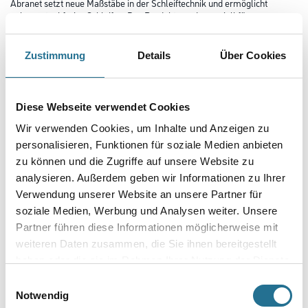
Abranet setzt neue Maßstäbe in der Schleiftechnik und ermöglicht
nahezu staubfreies Schleifen. Das Produkt wurde speziell für
das Schleifen von Lacken, Kunststoffen, weichem Aluminium, Weichholz
etc. entwickelt. Durch die zahlreichen Löcher wird die
optimale Staubabsaugung gewährleistet und eine höhere Standzeit
Zustimmung
Details
Über Cookies
erreicht.
Länge in Millimeter
Diese Webseite verwendet Cookies
Wir verwenden Cookies, um Inhalte und Anzeigen zu
personalisieren, Funktionen für soziale Medien anbieten
Breite in millimeter
zu können und die Zugriffe auf unsere Website zu
analysieren. Außerdem geben wir Informationen zu Ihrer
Verwendung unserer Website an unsere Partner für
Körnung
soziale Medien, Werbung und Analysen weiter. Unsere
Partner führen diese Informationen möglicherweise mit
weiteren Daten zusammen, die Sie ihnen bereitgestellt
haben oder die sie im Rahmen Ihrer Nutzung der Dienste
gesammelt haben.
Umrechnungsfaktoren
Einwilligungsauswahl
Notwendig