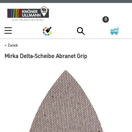
Zum
Zum
Inhalt
Navigationsmenü
0
springen
springen
Zurück
Mirka Delta-Scheibe Abranet Grip