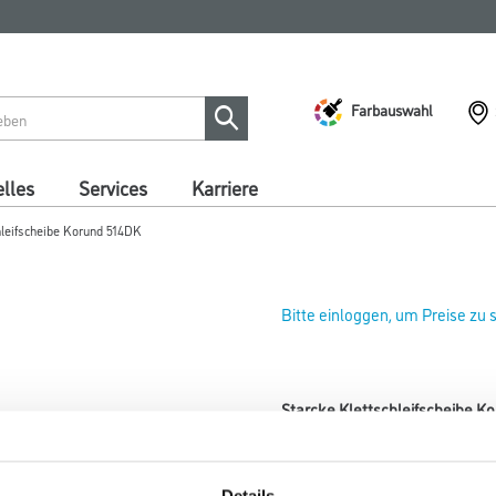
Farbauswahl
lles
Services
Karriere
hleifscheibe Korund 514DK
Bitte einloggen, um Preise zu
Starcke Klettschleifscheibe 
Art-Nr.:
4011-000130
Durchmesser in millimeter
Details