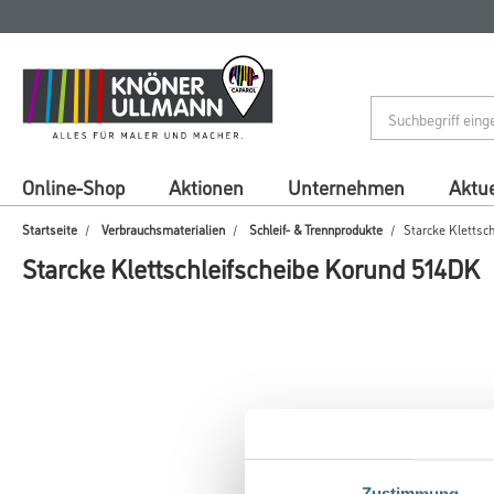
Zum
Zum
Inhalt
Navigationsmenü
springen
springen
Online-Shop
Aktionen
Unternehmen
Aktue
Startseite
Verbrauchsmaterialien
Schleif- & Trennprodukte
Starcke Klettsc
Starcke Klettschleifscheibe Korund 514DK
Zustimmung