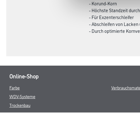
Produkteigenschaft
- Latexhaltiges, flexibles
- Kletthaftung zur Befest
- Vollkunstharzbindung
- Korund-Korn
- Höchste Standzeit durch
- Für Exzenterschleifer
- Abschleifen von Lacken
- Durch optimierte Kornve
Online-Shop
Farbe
Verbrauchsmate
WDV-Systeme
Trockenbau
Putze- und Spachtelmassen