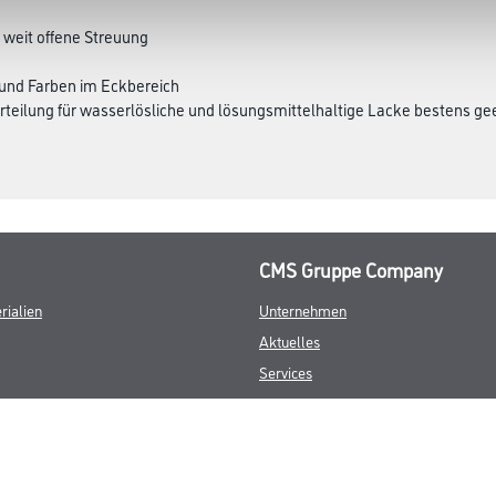
 D-Papier
igung
 weit offene Streuung
 und Farben im Eckbereich
rteilung für wasserlösliche und lösungsmittelhaltige Lacke bestens ge
CMS Gruppe Company
rialien
Unternehmen
Aktuelles
Services
Karriere