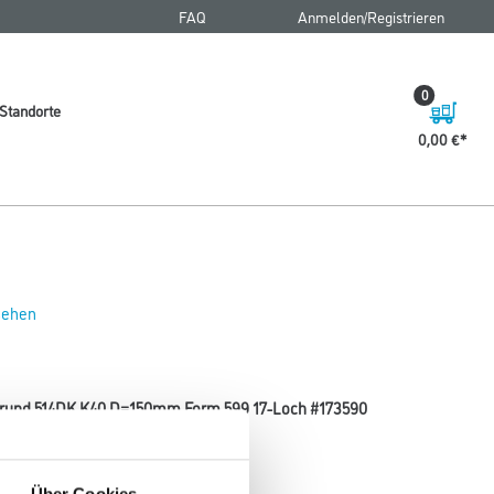
FAQ
Anmelden/Registrieren
0
Standorte
0,00 €
 sehen
Korund 514DK K40 D=150mm Form 599 17-Loch #173590
Körnung
Über Cookies