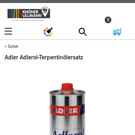
Zum
Zum
Inhalt
Navigationsmenü
0
springen
springen
Zurück
Adler Adlerol-Terpentinölersatz