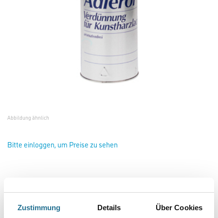
Abbildung ähnlich
Bitte einloggen, um Preise zu sehen
Adler Adlerol Terpentinersatz 500 ml 8030112
Art-Nr.:
1040-003070
Zustimmung
Details
Über Cookies
KH-Lacke für Streichverdünnung. Aromatenfrei.