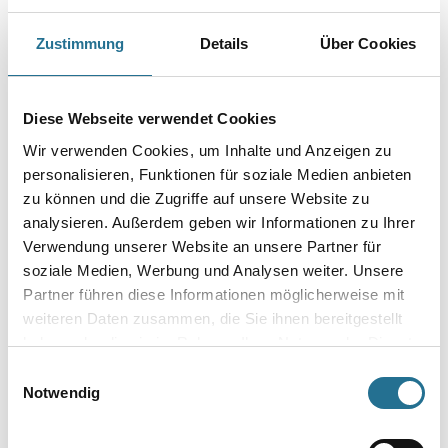
Caparol AF Verdünner 5,0 lt
Zustimmung
Details
Über Cookies
Art-Nr.:
1001-000667
Aromatenfreie Verdünnung für Alkydharzlacke sowie zur
Konsistenzeinstellung von Caparol-Putzfestiger und Dupa-Putzfestiger.
Diese Webseite verwendet Cookies
Wir verwenden Cookies, um Inhalte und Anzeigen zu
Gebinde
personalisieren, Funktionen für soziale Medien anbieten
zu können und die Zugriffe auf unsere Website zu
analysieren. Außerdem geben wir Informationen zu Ihrer
Verwendung unserer Website an unsere Partner für
soziale Medien, Werbung und Analysen weiter. Unsere
Umrechnungsfaktoren
Partner führen diese Informationen möglicherweise mit
weiteren Daten zusammen, die Sie ihnen bereitgestellt
haben oder die sie im Rahmen Ihrer Nutzung der Dienste
gesammelt haben.
Einwilligungsauswahl
Notwendig