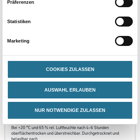
Präferenzen
PRODUKTEIGENSCHAFTEN
Statistiken
Produkteigenschaft
Marketing
- Konservierungsmittelfrei (Weißware)
- MaXXimal leichtgängige, kraftsparende Verarbeitung
- Für gleichmäßige, ansatzfreie Oberflächen
- Optimal ausbesserungsfähig
- Emissionsminimiert und lösemittelfrei
COOKIES ZULASSEN
- Frei von foggingaktiven Substanzen
- Diffusionsfähig
- Hohes Deckvermögen
AUSWAHL ERLAUBEN
Verarbeitungstemp./Luftfeuchte
Untere Temperaturgrenze bei der Verarbeitung und Trocknung: +5
°C für Umluft und Untergrund.
NUR NOTWENDIGE ZULASSEN
Verarbeitungszeit
Bei +20 °C und 65 % rel. Luftfeuchte nach 4–6 Stunden
oberflächentrocken und überstreichbar. Durchgetrocknet und
belastbar nach