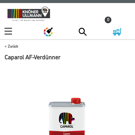
Zum
Zum
Inhalt
Navigationsmenü
0
springen
springen
Zurück
Caparol AF-Verdünner