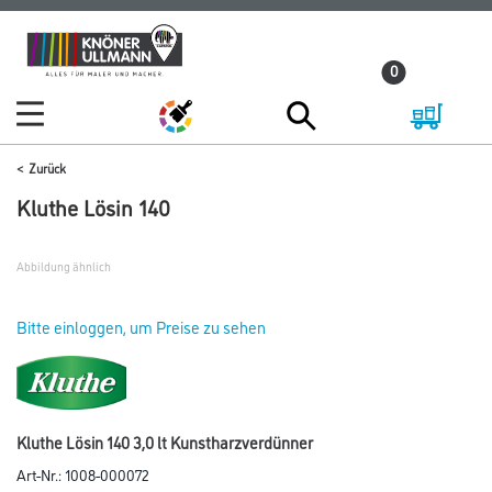
Zum
Zum
Inhalt
Navigationsmenü
0
springen
springen
Zurück
Kluthe Lösin 140
Abbildung ähnlich
Bitte einloggen, um Preise zu sehen
Kluthe Lösin 140 3,0 lt Kunstharzverdünner
Art-Nr.:
1008-000072