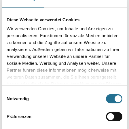
Produkteigenschaft
- Langsamflüchtig
Diese Webseite verwendet Cookies
Verarbeitungstemp./Luftfeuchte
Material-, Umluft- und Untergrundtemperatur mindestens 5°C.
Wir verwenden Cookies, um Inhalte und Anzeigen zu
Nicht bei extrem hoher Luftfeuchtigkeit (Nebelnässe), Regen oder
personalisieren, Funktionen für soziale Medien anbieten
bei
zu können und die Zugriffe auf unsere Website zu
direkter Sonneneinstrahlung verarbeiten. Vorsicht bei Gefahr von
Nachtfrost.
analysieren. Außerdem geben wir Informationen zu Ihrer
Verwendung unserer Website an unsere Partner für
Gefahr
soziale Medien, Werbung und Analysen weiter. Unsere
Partner führen diese Informationen möglicherweise mit
weiteren Daten zusammen, die Sie ihnen bereitgestellt
haben oder die sie im Rahmen Ihrer Nutzung der Dienste
gesammelt haben.
Einwilligungsauswahl
Notwendig
ZUSATZINFOS
GEFAHRENHINWEISE
Präferenzen
DATENBLÄTTER