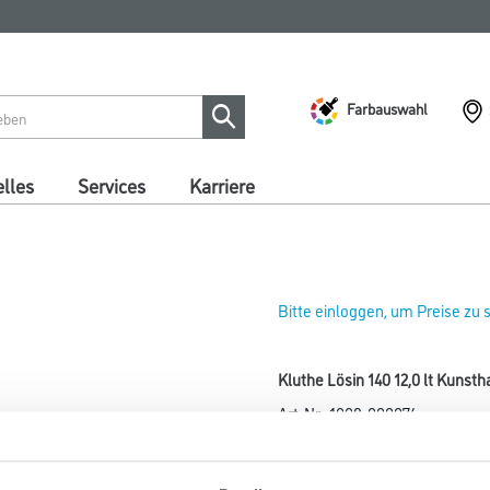
Farbauswahl
lles
Services
Karriere
Bitte einloggen, um Preise zu
Kluthe Lösin 140 12,0 lt Kunst
Art-Nr.:
1008-000074
Kunstharzverdünner für Kunsth