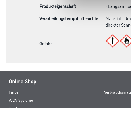
Produkteigenschaft
- Langsamflü
Verarbeitungstemp./Luftfeuchte
Material-, Um
direkter Sonn
Gefahr
Online-Shop
Farbe
Verbrauchsmate
WDV-Systeme
Trockenbau
Putze- und Spachtelmassen
Bodenbeläge