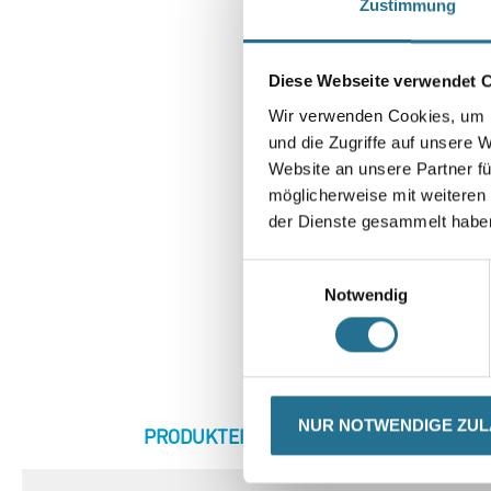
Zustimmung
Diese Webseite verwendet 
Wir verwenden Cookies, um I
und die Zugriffe auf unsere 
Website an unsere Partner fü
möglicherweise mit weiteren
der Dienste gesammelt habe
Einwilligungsauswahl
Notwendig
NUR NOTWENDIGE ZU
CURRENT
PRODUKTEIGENSCHAFTEN
ZU
TAB: