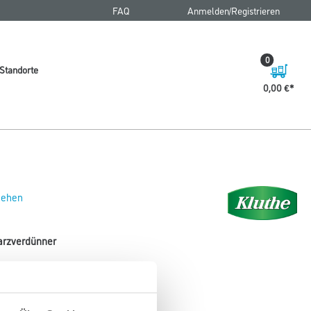
FAQ
Anmelden/Registrieren
0
Standorte
0,00 €
 sehen
harzverdünner
arz- und Öllacke.