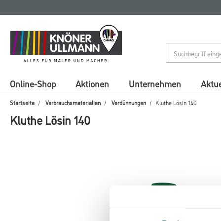
Zum
Zum
Inhalt
Navigationsmenü
springen
springen
Online-Shop
Aktionen
Unternehmen
Aktue
Startseite
Verbrauchsmaterialien
Verdünnungen
Kluthe Lösin 140
Kluthe Lösin 140