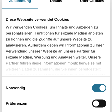
Zustimmung
Details
Über Cookies
Reinigungs- und Waschverdünner mit hervorragenden fettlösenden
Eigenschaften.
Gebinde
Diese Webseite verwendet Cookies
Wir verwenden Cookies, um Inhalte und Anzeigen zu
personalisieren, Funktionen für soziale Medien anbieten
zu können und die Zugriffe auf unsere Website zu
analysieren. Außerdem geben wir Informationen zu Ihrer
Umrechnungsfaktoren
Verwendung unserer Website an unsere Partner für
soziale Medien, Werbung und Analysen weiter. Unsere
Partner führen diese Informationen möglicherweise mit
weiteren Daten zusammen, die Sie ihnen bereitgestellt
haben oder die sie im Rahmen Ihrer Nutzung der Dienste
gesammelt haben.
Einwilligungsauswahl
Notwendig
Präferenzen
PRODUKTEIGENSCHAFTEN