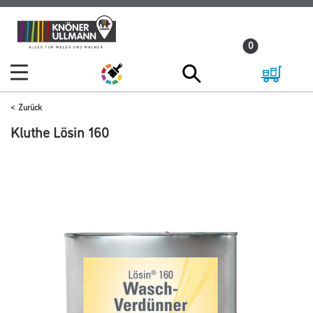
Zum
Zum
Inhalt
Navigationsmenü
0
springen
springen
Zurück
Kluthe Lösin 160