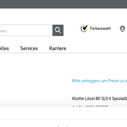
Farbauswahl
lles
Services
Karriere
Bitte einloggen, um Preise zu
Kluthe Lösol 80 12,0 lt Spezial
Art-Nr.:
1008-000085
Geruchsneutrales Entfettungs-