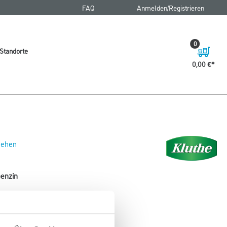
FAQ
Anmelden/Registrieren
0
Standorte
0,00 €
 sehen
benzin
 und Reinigungsmittel.