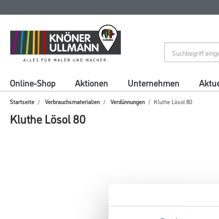
Zum
Zum
Inhalt
Navigationsmenü
springen
springen
Online-Shop
Aktionen
Unternehmen
Aktue
Startseite
Verbrauchsmaterialien
Verdünnungen
Kluthe Lösol 80
Kluthe Lösol 80