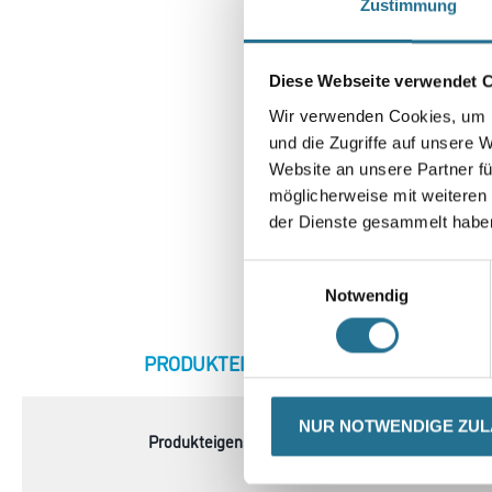
Zustimmung
Diese Webseite verwendet 
Wir verwenden Cookies, um I
und die Zugriffe auf unsere 
Website an unsere Partner fü
möglicherweise mit weiteren
der Dienste gesammelt habe
Einwilligungsauswahl
Notwendig
NUR NOTWENDIGE ZU
CURRENT
PRODUKTEIGENSCHAFTEN
ZU
TAB: