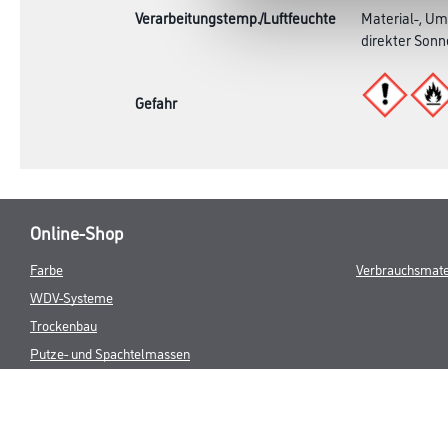
Produkteigenschaft
- Aromatenfre
- Schnellflüch
Verarbeitungstemp./Luftfeuchte
Material-, Um
direkter Sonn
Gefahr
Online-Shop
Farbe
Verbrauchsmate
WDV-Systeme
Trockenbau
Putze- und Spachtelmassen
Bodenbeläge