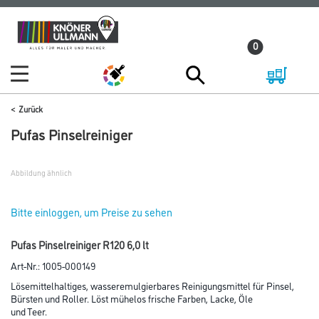
Zum
Zum
Inhalt
Navigationsmenü
0
springen
springen
Zurück
Pufas Pinselreiniger
Abbildung ähnlich
Bitte einloggen, um Preise zu sehen
Pufas Pinselreiniger R120 6,0 lt
Art-Nr.:
1005-000149
Lösemittelhaltiges, wasseremulgierbares Reinigungsmittel für Pinsel,
Bürsten und Roller. Löst mühelos frische Farben, Lacke, Öle
und Teer.