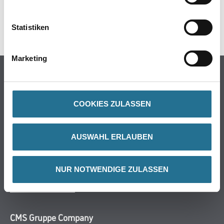
DATENBLÄTTER
SPEZIFIKATIONEN
Statistiken
Marketing
Online-Shop
Farbe
WDV-Systeme
COOKIES ZULASSEN
Trockenbau
Putze- und Spachtelmassen
AUSWAHL ERLAUBEN
Bodenbeläge
Wand- & Deckenbeläge
NUR NOTWENDIGE ZULASSEN
Werkzeug & Maschinen
Verbrauchsmaterialien
CMS Gruppe Company