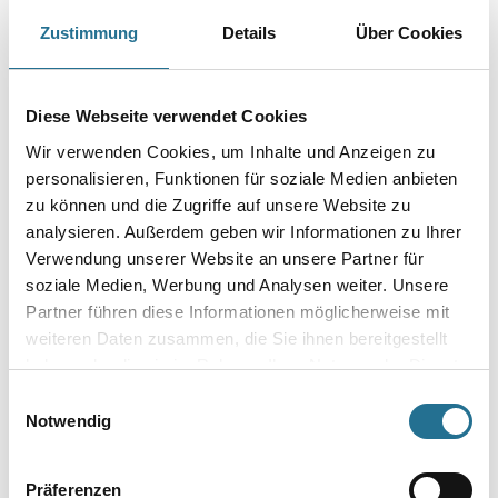
Zustimmung
Details
Über Cookies
PRODUKTEIGENSCHAFTEN
Produkteigenschaft
Diese Webseite verwendet Cookies
- Entfernt frische Farben und Lacke
- Beseitigt Fett-, Öl- und Teerflecken
Wir verwenden Cookies, um Inhalte und Anzeigen zu
- Macht Verschmutzungen mit Wasser auswaschbar
personalisieren, Funktionen für soziale Medien anbieten
- Hochwirksam
- Sehr ergiebig
zu können und die Zugriffe auf unsere Website zu
analysieren. Außerdem geben wir Informationen zu Ihrer
Gefahr
Verwendung unserer Website an unsere Partner für
soziale Medien, Werbung und Analysen weiter. Unsere
Partner führen diese Informationen möglicherweise mit
weiteren Daten zusammen, die Sie ihnen bereitgestellt
haben oder die sie im Rahmen Ihrer Nutzung der Dienste
ZUSATZINFOS
gesammelt haben.
Einwilligungsauswahl
Notwendig
GEFAHRENHINWEISE
Präferenzen