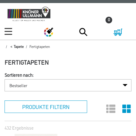
Zum
Zum
Inhalt
Navigationsmenü
0
springen
springen
Tapete
Fertigtapeten
FERTIGTAPETEN
Sortieren nach:
PRODUKTE FILTERN
432 Ergebnisse