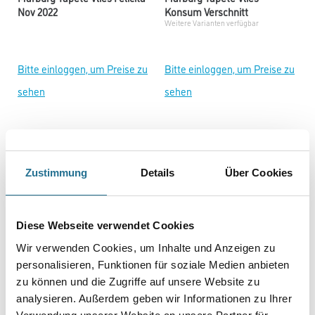
Nov 2022
Konsum Verschnitt
Weitere Varianten verfügbar
Bitte einloggen, um Preise zu
Bitte einloggen, um Preise zu
sehen
sehen
Zustimmung
Details
Über Cookies
Diese Webseite verwendet Cookies
Wir verwenden Cookies, um Inhalte und Anzeigen zu
personalisieren, Funktionen für soziale Medien anbieten
Marburg Tapete Vlies Catania
Marburg Tapete star LED
zu können und die Zugriffe auf unsere Website zu
Weitere Varianten verfügbar
Weitere Varianten verfügbar
analysieren. Außerdem geben wir Informationen zu Ihrer