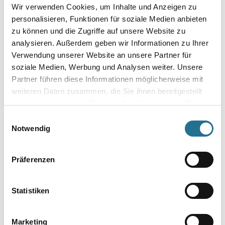
Wir verwenden Cookies, um Inhalte und Anzeigen zu
personalisieren, Funktionen für soziale Medien anbieten
Länge in centimeter
zu können und die Zugriffe auf unsere Website zu
analysieren. Außerdem geben wir Informationen zu Ihrer
Verwendung unserer Website an unsere Partner für
Breite in centimeter
soziale Medien, Werbung und Analysen weiter. Unsere
Partner führen diese Informationen möglicherweise mit
weiteren Daten zusammen, die Sie ihnen bereitgestellt
haben oder die sie im Rahmen Ihrer Nutzung der Dienste
Gebinde
gesammelt haben.
Einwilligungsauswahl
Notwendig
Präferenzen
Umrechnungsfaktoren
Statistiken
Marketing