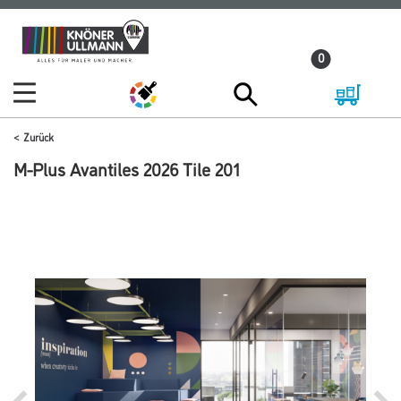
Zum
Zum
Inhalt
Navigationsmenü
0
springen
springen
Zurück
M-Plus Avantiles 2026 Tile 201